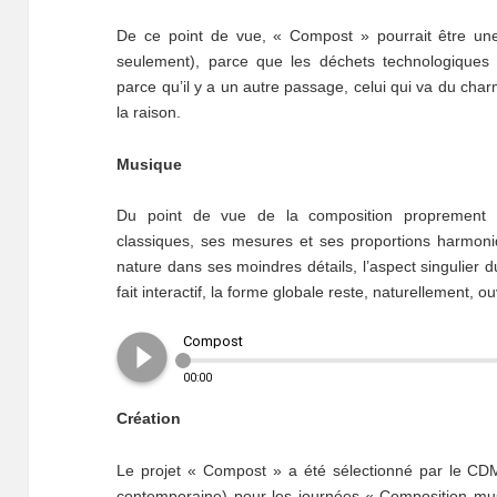
De ce point de vue, « Compost » pourrait être une
seulement), parce que les déchets technologiques 
parce qu’il y a un autre passage, celui qui va du cha
la raison.
Musique
Du point de vue de la composition proprement d
classiques, ses mesures et ses proportions harmon
nature dans ses moindres détails, l’aspect singulier d
fait interactif, la forme globale reste, naturellement, ou
play_circle_filled
Compost
00:00
Création
Le projet « Compost » a été sélectionné par le C
contemporaine) pour les journées « Composition mus