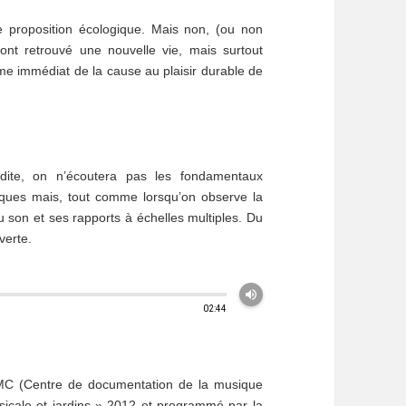
 proposition écologique. Mais non, (ou non
ont retrouvé une nouvelle vie, mais surtout
rme immédiat de la cause au plaisir durable de
ite, on n’écoutera pas les fondamentaux
iques mais, tout comme lorsqu’on observe la
u son et ses rapports à échelles multiples. Du
verte.
volume_up
02:44
DMC (Centre de documentation de la musique
icale et jardins » 2012 et programmé par la